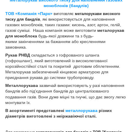
моноблоків (бандлів)
ТОВ «Компанія «Парк»
виготовляє
металорукави високого
використовується для наповнення
тиску для бандлів
, які
газових моноблоків, таких газами: кисень, азот, аргон, гелій,
газові суміші. Наша компанія може виготовити
металорукав
для моноблока
будь-якої довжини та з будь-
якими закінченнями за бажанням або кресленнями
замовника.
Рукав РНВД
складається з гофрованого шланга
(гофрошланг), який виготовлений із високолегованої
корозійностійкої сталі та покритий дротовим обплетенням.
Металорукав забезпечений кінцевою арматурою для
приєднання рукава до системи трубопроводу.
Металлорукава
зазвичай використовують у разі наповнення
бандлів або під'єднання бандлів до централізованого
подавання газів
. Вони дуже міцні та гнучкі, що дає змогу легко
монтувати їх.
В асортименті представлені
металлорукава
різних
діаметрів виготовлені з неіржавіючої сталі.