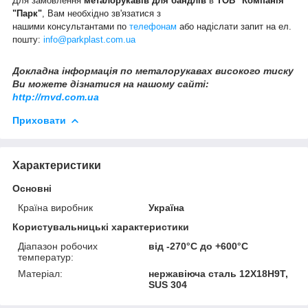
Для замовлення
металорукавів для бандлів
в
ТОВ "Компанія
"Парк"
, Вам необхідно зв'язатися з
нашими консультантами по
телефонам
або надіслати запит на ел.
пошту:
info@parkplast.com.ua
Докладна інформація по
металорука
вах високого тиску
Ви можете дізнатися на нашому сайті:
http://rnvd.com.ua
Приховати
Характеристики
Основні
Країна виробник
Україна
Користувальницькі характеристики
Діапазон робочих
від -270°С до +600°С
температур:
Матеріал:
нержавіюча сталь 12Х18Н9Т,
SUS 304