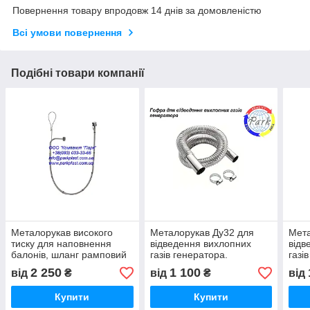
Повернення товару впродовж 14 днів за домовленістю
Всі умови повернення
Подібні товари компанії
Металорукав високого
Металорукав Ду32 для
Мета
тиску для наповнення
відведення вихлопних
відв
балонів, шланг рамповий
газів генератора.
газі
Металорукав для
Мета
2 250
1 100
від
₴
від
₴
від
генератора
гене
Купити
Купити