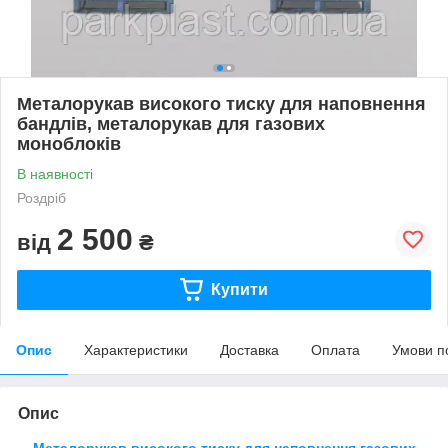
Металорукав високого тиску для наповнення
бандлів, металорукав для газових
моноблоків
В наявності
Роздріб
2 500
від
₴
Купити
Опис
Характеристики
Доставка
Оплата
Умови п
Опис
Металорукав високого тиску
для наповнення газових