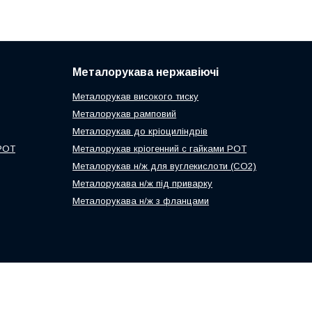
Металорукава нержавіючі
Металорукав високого тиску
Металорукав рамповий
Металорукав до кріоциліндрів
 РОТ
Металорукав кріогенний с гайками РОТ
Металорукав н/ж для вуглекислоти (СО2)
Металорукава н/ж під приварку
Металорукава н/ж з фланцами