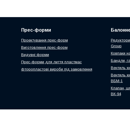
Прес-форми
Балонне
Проектування прес-форм
Редуктори
Group
Виготовлення прес-форм
Ковпаки н
Видувні форми
Бандли, га
Прес-форми для лиття пластмас
Вентиль к
фторопластові вироби під замовлення
Вентиль к
ВБМ-1
Клапан, ш
ВК-94