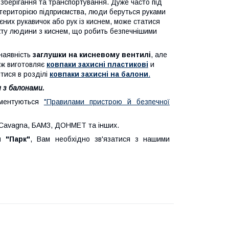
 зберігання та транспортування. Дуже часто під
 територією підприємства, люди беруться руками
єних рукавичок або рук із киснем, може статися
акту людини з киснем, що робить безпечнішими
 наявність
заглушки на кисневому вентилі
, але
ож виготовляє
ковпаки захисні пластикові
и
тися в розділі
ковпаки захисні на балони
.
и з балонами.
аментуються
"Правилами пристрою й безпечної
т: Cavagna, БАМЗ, ДОНМЕТ та інших.
 "Парк"
, Вам необхідно зв'язатися з нашими