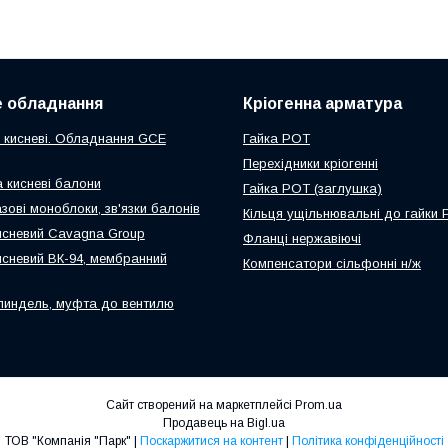
 обладнання
Кріогенна арматура
 кисневі. Обладнання GCE
Гайка РОТ
Перехідники кріогенні
а кисневі балони
Гайка РОТ (заглушка)
зові моноблоки, зв'язки балонів
Кільця ущільнювальні до гайки
исневий Cavagna Group
Фланці нержавіючі
исневий ВК-94, мембранний
Компенсатори сільфонні н/ж
пиндель, муфта до вентилю
Сайт створений на маркетплейсі
Prom.ua
Продавець на Bigl.ua
ТОВ "Компанія "Парк" |
Поскаржитися на контент
|
Політика конфіденційності