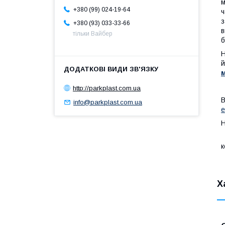
м
+380 (99) 024-19-64
ч
з
+380 (93) 033-33-66
в
тільки Вайбер
б
Н
й
http://parkplast.com.ua
info@parkplast.com.ua
е
Н
к
Х