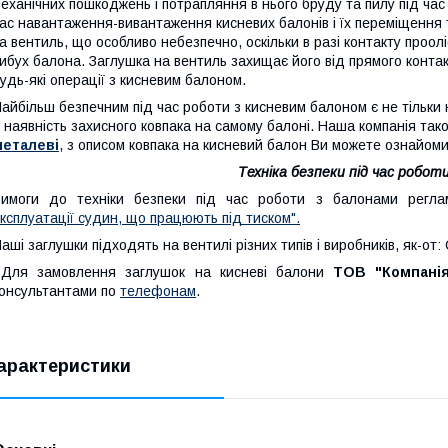
еханічних пошкоджень і потрапляння в нього бруду та пилу під час
ас навантаження-вивантаження кисневих балонів і їх переміщення
а вентиль, що особливо небезпечно, оскільки в разі контакту проолі
ибух балона. Заглушка на вентиль захищає його від прямого конт
удь-які операції з кисневим балоном.
айбільш безпечним під час роботи з кисневим балоном є не тільки
 наявність захисного ковпака на самому балоні. Наша компанія так
металеві
, з описом ковпака на кисневий балон Ви можете ознайоми
Техніка безпеки під час робот
Вимоги до техніки безпеки під час роботи з балонами регл
ксплуатації судин, що працюють під тиском".
аші заглушки підходять на вентилі різних типів і виробників, як-о
Для замовлення заглушок на кисневі балони
ТОВ "Компанія
онсультантами по
телефонам
.
арактеристики