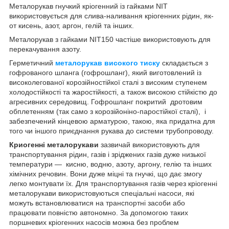
Металорукав гнучкий кріогенний із гайками NIT
використовується для слива-наливання кріогенних рідин, як-
от кисень, азот, аргон, гелій та інших.
Металорукав з гайками NIT150 частіше використовують для
перекачування азоту.
Герметичний
металорукав високого тиску
складається з
гофрованого шланга (гофрошланг), який виготовлений із
високолегованої корозійностійкої сталі з високим ступенем
холодостійкості та жаростійкості, а також високою стійкістю до
агресивних середовищ. Гофрошланг покритий дротовим
обплетенням (так само з корозійоніно-паростійкої сталі), і
забезпечений кінцевою арматурою, такою, яка придатна для
того чи іншого приєднання рукава до системи трубопроводу.
Криогенні металорукави
зазвичай використовують для
транспортування рідин, газів і зріджених газів дуже низької
температури — кисню, водню, азоту, аргону, гелію та інших
хімічних речовин. Вони дуже міцні та гнучкі, що дає змогу
легко монтувати їх. Для транспортування газів через кріогенні
металорукави використовуються спеціальні насоси, які
можуть встановлюватися на транспортні засоби або
працювати повністю автономно. За допомогою таких
поршневих кріогенних насосів можна без проблем