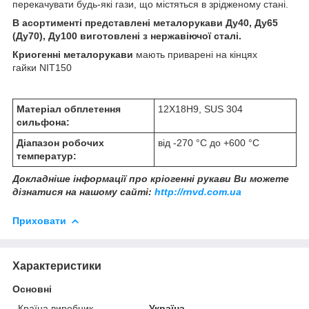
перекачувати будь-які гази, що містяться в зрідженому стані.
В асортименті представлені металорукави Ду40, Ду65
(Ду70), Ду100 виготовлені з нержавіючої сталі.
Криогенні металорукави
мають приварені на кінцях
гайки NIT150
Матеріал обплетення
12Х18Н9, SUS 304
сильфона:
Діапазон робочих
від -270 °C до +600 °C
температур:
Докладніше інформації про кріогенні рукави Ви можете
дізнатися на нашому сайті:
http://rnvd.com.ua
Приховати
Характеристики
Основні
Країна виробник
Україна