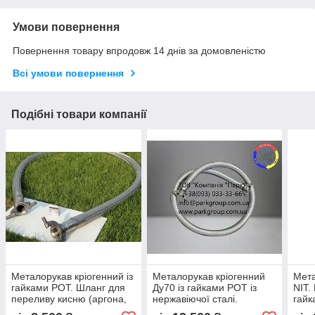
Умови повернення
Повернення товару впродовж 14 днів за домовленістю
Всі умови повернення
Подібні товари компанії
Металорукав кріогенний із
Металорукав кріогенний
Мета
гайками РОТ. Шланг для
Ду70 із гайками РОТ із
NIT.
переливу кисню (аргона,
нержавіючої сталі.
гайк
азоту).