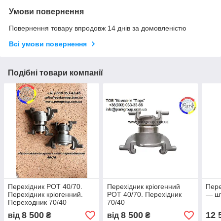
Умови повернення
Повернення товару впродовж 14 днів за домовленістю
Всі умови повернення
Подібні товари компанії
Перехідник РОТ 40/70.
Перехідник кріогенний
Пере
Перехідник кріогенний.
РОТ 40/70. Перехідник
— ш
Переходник 70/40
70/40
8 500
8 500
12 
від
₴
від
₴