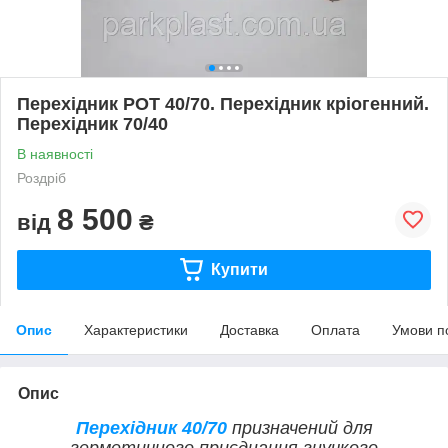
Перехідник РОТ 40/70. Перехідник кріогенний.
Перехідник 70/40
В наявності
Роздріб
8 500
від
₴
Купити
Опис
Характеристики
Доставка
Оплата
Умови п
Опис
Перехідник 40/70
призначений для
герметичного приєднання гнучкого