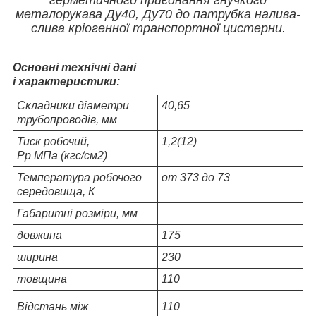
металорукава Ду40, Ду70 до патрубка налива-
слива кріогенної транспортної цистерни.
Основні технічні дані
і характеристики:
Складники діаметри
40,65
трубопроводів, мм
Тиск робочий,
1,2(12)
Pp МПа (кгс/см2)
Температура робочого
от 373 до 73
середовища, К
Габаритні розміри, мм
довжина
175
ширина
230
товщина
110
Відстань між
110