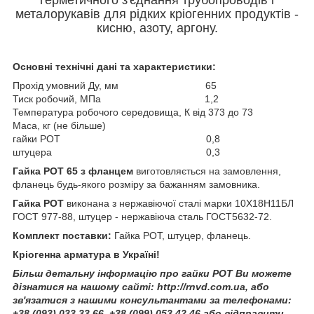
металорукавів для рідких кріогенних продуктів -
кисню, азоту, аргону.
Основні технічні дані та характеристики:
Прохід умовний Ду, мм 65
Тиск робочий, МПа 1,2
Температура робочого середовища, К від 373 до 73
Маса, кг (не більше)
гайки РОТ 0,8
штуцера 0,3
Гайка РОТ 65 з фланцем
виготовляється на замовлення,
фланець будь-якого розміру за бажанням замовника.
Гайка РОТ
виконана з нержавіючої сталі марки 10Х18H11БЛ
ГОСТ 977-88, штуцер - нержавіюча сталь ГОСТ5632-72.
Комплект поставки:
Гайка РОТ, штуцер, фланець.
Кріогенна арматура в Україні!
Більш детальну інформацію про гайки РОТ Ви можете
дізнатися на нашому сайті: http://rnvd.com.ua, або
зв'язатися з нашими консультантами за телефонами:
+38 (093) 033 33 66
, +38 (099) 053 42 46 або відправити