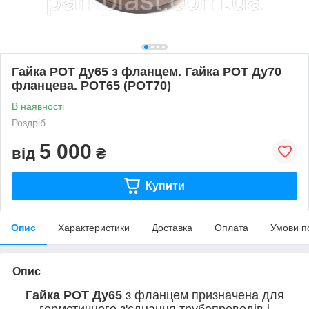
Гайка РОТ Ду65 з фланцем. Гайка РОТ Ду70
фланцева. РОТ65 (РОТ70)
В наявності
Роздріб
5 000
від
₴
Купити
Опис
Характеристики
Доставка
Оплата
Умови п
Опис
Гайка РОТ Ду65
з фланцем
призначена для
герметичного з'єднання трубопроводів і