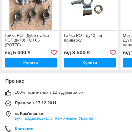
Гайка РОТ Ду65 (гайка
Гайка РОТ Ду40 під
Мета
РОТ Ду70) РОТ65
приварку
Ду70
(РОТ70)
нерж
5 000
3 500
від
₴
від
₴
від
Купити
Купити
Про нас
100% позитивних з 12 відгуків за рік
Працює з 17.12.2011
м. Кам'янське
вул.Гайдамацька, 3, Кам'янське, Україна
Контакти