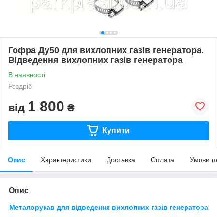
Гофра Ду50 для вихлопних газів генератора.
Відведення вихлопних газів генератора
В наявності
Роздріб
1 800
від
₴
Купити
Опис
Характеристики
Доставка
Оплата
Умови п
Опис
Металорукав для відведення вихлопних газів генератора