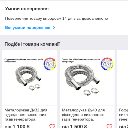
Умови повернення
Повернення товару впродовж 14 днів за домовленістю
Всі умови повернення
Подібні товари компанії
Металорукав Ду32 для
Металорукав Ду40 для
Гофр
відведення вихлопних
відведення вихлопних
вихл
газів генератора.
газів генератора.
гене
Металорукав для
Металорукав для
вихл
1 100
1 500
від
₴
від
₴
від