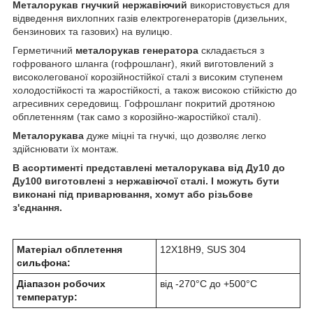
Металорукав гнучкий нержавіючий
використовується для
відведення вихлопних газів електрогенераторів (дизельних,
бензинових та газових) на вулицю.
Герметичний
металорукав генератора
складається з
гофрованого шланга (гофрошланг), який виготовлений з
високолегованої корозійностійкої сталі з високим ступенем
холодостійкості та жаростійкості, а також високою стійкістю до
агресивних середовищ. Гофрошланг покритий дротяною
обплетенням (так само з корозійно-жаростійкої сталі).
Металорукава
дуже міцні та гнучкі, що дозволяє легко
здійснювати їх монтаж.
В асортименті представлені металорукава від Ду10 до
Ду100 виготовлені з нержавіючої сталі. І можуть бути
виконані під приварювання, хомут або різьбове
з'єднання.
Матеріал обплетення
12Х18Н9, SUS 304
сильфона:
Діапазон робочих
від -270°С до +500°С
температур: