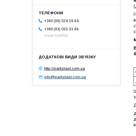
(
в
+380 (99) 024-19-64
с
+380 (93) 033-33-66
с
тільки Вайбер
В
б
http://parkplast.com.ua
info@parkplast.com.ua
Ц
з
Д
д
д
в