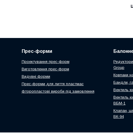
Ц
Прес-форми
Балонне
Проектування прес-форм
Редуктори
Group
Виготовлення прес-форм
Ковпаки н
Видувні форми
Бандли, га
Прес-форми для лиття пластмас
Вентиль к
фторопластові вироби під замовлення
Вентиль к
ВБМ-1
Клапан, ш
ВК-94