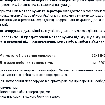
Металорукав гнучкий нержавіючий
використовується для відвед
дизельних, бензинових та газових) на вулицю.
Герметичний
металорукав генератора
складається з гофрованого
исоколегованої корозійностійкої сталі з високим ступенем холодості
тійкістю до агресивних середовищ. Гофрошланг покритий дротяною
талі).
Металорукава
дуже міцні та гнучкі, що дозволяє легко здійснювати
 асортименті представлені металорукава від Ду10 до Ду100 
ути виконані під приварювання, хомут або різьбове з'єднан
Матеріал обплетення сильфона:
12Х18Н9
Діапазон робочих температур:
від -27
іна вказана за метр погонний гофри. Фітингі та обплетення рахую
амовлення потрібна часткова передоплата.
ля замовлення металорукавів з арматурою під приварення необхід
овжину, мм
іаметр патрубка генератора, мм
ихід під хомут з одного боку чи з двох.