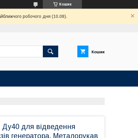
Кошик
айближчого робочого дня (10.08).
Кошик
 Ду40 для відведення
зів генератора. Металорукав