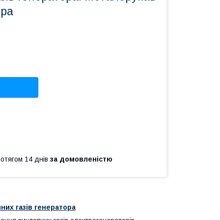
ора
ротягом 14 днів
за домовленістю
их газів генератора