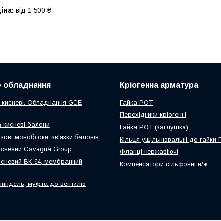
іна:
від 1 500 ₴
 обладнання
Кріогенна арматура
 кисневі. Обладнання GCE
Гайка РОТ
Перехідники кріогенні
а кисневі балони
Гайка РОТ (заглушка)
зові моноблоки, зв'язки балонів
Кільця ущільнювальні до гайки
исневий Cavagna Group
Фланці нержавіючі
исневий ВК-94, мембранний
Компенсатори сільфонні н/ж
пиндель, муфта до вентилю