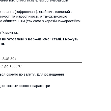
ення вихлопних газів електрогенераторів
 шланга (гофрошланг), який виготовлений з
йкості та жаростійкості, а також високою
 обплетенням (так само з корозійно-жаростійкої
 їх монтаж.
виготовлені з нержавіючої сталі. І можуть
ня.
, SUS 304
0°С до +500°С
ться окремо по запиту. Для розміщення
но вказати основні параметри: