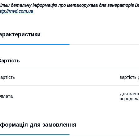
ільш детальну інформацію про металорукава для генераторів В
ttp://rnvd.com.ua
арактеристики
Вартість
артість
вартість
для замо
Оплата
передпл
нформація для замовлення