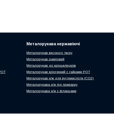
Металорукава нержавіючі
Металорукав високого тиску
Металорукав рамповий
Металорукав до кріоциліндрів
 РОТ
Металорукав кріогенний с гайками РОТ
Металорукав н/ж для вуглекислоти (СО2)
Металорукава н/ж під приварку
Металорукава н/ж з фланцами