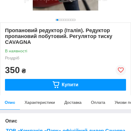
Пропановий редуктор (Італія). Редуктор
пропановий побутовий. Регулятор тиску
CAVAGNA
В наявності
Роздріб
350
₴
Купити
Опис
Характеристики
Доставка
Оплата
Умови п
Опис
ТОВ «Компанія «Парк» офіційний дилер Cavagna