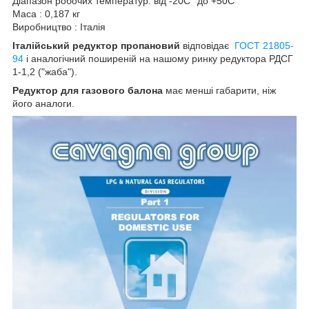
Діапазон робочих температур: від -20С° до +50С°
Маса : 0,187 кг
Виробництво : Італія
Італійський редуктор пропановий
відповідає
ГОСТ 21805-
94
і аналогічний поширеній на нашому ринку редуктора РДСГ
1-1,2 ("жаба").
Редуктор для газового балона
має менші габарити, ніж
його аналоги.