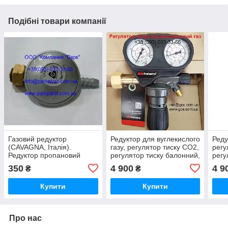
Подібні товари компанії
Газовий редуктор
Редуктор для вуглекислого
Реду
(CAVAGNA, Італія).
газу, регулятор тиску СО2,
регу
Редуктор пропановий
регулятор тиску балонний,
регу
побутовий. Регулятор
GCE Україна
GCE 
350
4 900
4 9
₴
₴
тиску CAVAGNA
Купити
Купити
Про нас