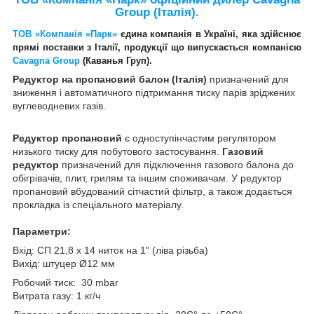
Group (Італія).
ТОВ «Компанія «Парк»
єдина компанія в Україні, яка здійснює
прямі поставки з Італії, продукції що випускається компанією
Cavagna Group
(Каванья Груп).
Редуктор на пропановий балон (Італія)
призначений для
зниження і автоматичного підтримання тиску парів зріджених
вуглеводневих газів.
Редуктор пропановий
є одноступінчастим регулятором
низького тиску для побутового застосування.
Газовий
редуктор
призначений для підключення газового балона до
обігрівачів, плит, грилям та іншим споживачам. У редуктор
пропановий вбудований сітчастий фільтр, а також додається
прокладка із спеціального матеріалу.
Параметри:
Вхід: СП 21,8 х 14 ниток на 1" (ліва різьба)
Вихід: штуцер Ø12 мм
Робочий тиск:
30 mbar
Витрата газу: 1 кг/ч