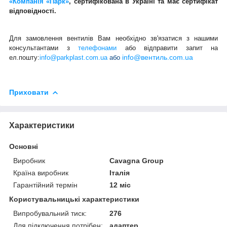
«Компанія «Парк»
,
сертифікована в Україні та має сертифікат
відповідності.
Для замовлення вентилів Вам необхідно зв'язатися з нашими
консультантами з
телефонами
або відправити запит на
info@вентиль.com.ua
ел.пошту:
info@parkplast.com.ua
або
Приховати
Характеристики
Основні
Виробник
Cavagna Group
Країна виробник
Італія
Гарантійний термін
12 міс
Користувальницькі характеристики
Випробувальний тиск:
276
Для підключення потрібен:
адаптер