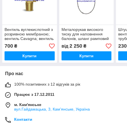
Вентиль вуглекислотний з
Металорукав високого
Штуц
розривною мембраною;
тиску для наповнення
вент
вентиль Cavagna; вентиль
балонів, шланг рамповий
труб
для двоокису
газо
700
2 250
230
₴
від
₴
вуглецю;вентиль СО2
труб
Італія
Купити
Купити
Про нас
100% позитивних з 12 відгуків за рік
Працює з 17.12.2011
м. Кам'янське
вул.Гайдамацька, 3, Кам'янське, Україна
Контакти