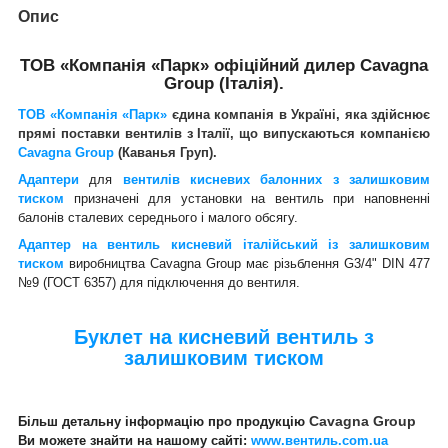
Опис
ТОВ «Компанія «Парк» офіційний дилер Cavagna
Group (Італія).
ТОВ «Компанія «Парк»
єдина компанія в Україні, яка здійснює
прямі поставки вентилів з Італії, що випускаються компанією
Cavagna Group
(Каванья Груп).
Адаптери
для
вентилів кисневих балонних з залишковим
тиском
призначені для установки на вентиль при наповненні
балонів сталевих середнього і малого обсягу.
Адаптер на вентиль кисневий італійський
із залишковим
тиском
виробництва Cavagna Group має різьблення
G
3/4"
DIN
477
№9
(ГОСТ 6357) для підключення до вентиля.
Буклет на кисневий вентиль з
залишковим тиском
Cavagna Group
Більш детальну інформацію про продукцію
Ви можете знайти на нашому сайті
:
www.вентиль.com.ua