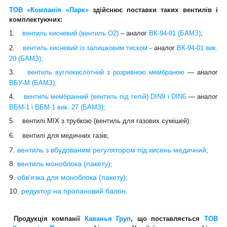
ТОВ «Компанія «Парк»
здійснює поставки таких вентилів і
комплектуючих:
1.
вентиль кисневий (вентиль О2)
– аналог
ВК-94-01 (БАМЗ)
;
2.
вентиль кисневий із залишковим тиском
-
аналог
ВК-94-01 вик.
20 (БАМЗ);
3.
вентиль вуглекислотний з розривною мембраною
― аналог
ВБУ-М (БАМЗ);
4.
вентиль мембранний (вентиль під гелій) DIN9 і DIN6
― аналог
ВБМ-1 і ВБМ-1 вик. 27 (БАМЗ);
;
5.
вентилі
MIX
з трубкою (вентиль для газових сумішей)
6.
вентилі для медичних газів;
7.
вентиль з вбудованим регулятором під кисень медичний;
8.
вентиль моноблока (пакету);
9.
обв'язка для моноблока (пакету);
10.
редуктор на пропановий балон.
Продукція компанії
Каванья Груп
, що поставляється
ТОВ