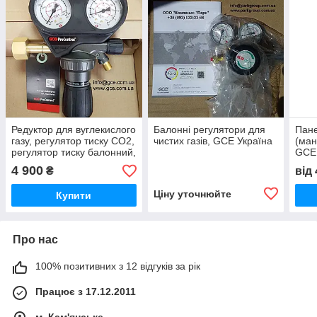
Редуктор для вуглекислого
Балонні регулятори для
Пане
газу, регулятор тиску СО2,
чистих газів, GCE Україна
(ма
регулятор тиску балонний,
GCE,
GCE Україна
4 900
₴
від
Ціну уточнюйте
Купити
Про нас
100% позитивних з 12 відгуків за рік
Працює з 17.12.2011