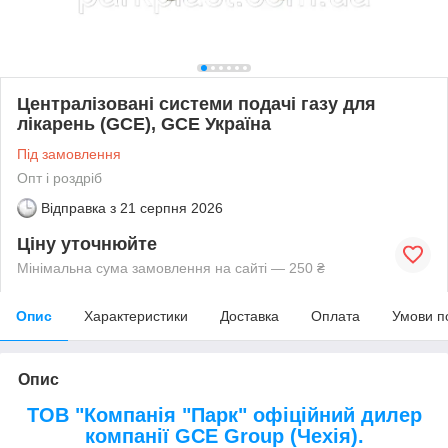
Централізовані системи подачі газу для
лікарень (GCE), GCE Україна
Під замовлення
Опт і роздріб
Відправка з
21 серпня 2026
Ціну уточнюйте
Мінімальна сума замовлення на сайті — 250 ₴
Опис
Характеристики
Доставка
Оплата
Умови п
Опис
ТОВ "Компанія "Парк" офіційний дилер
компанії GCE Group (Чехія).