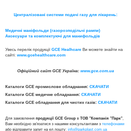
Централізовані системи подачі газу для лікарень:
Медичні маніфольди (газорозподільчі рампи)
Аксесуари та комплектуючі для манифольдів
Увесь перелік продукції
GCE Healhcare
Ви можете знайти на
сайті:
www.gcehealthcare.com
Офіційний сайт GCE Україна:
www.gce.com.ua
Каталоги
GCE
промислове обладнання:
СКАЧАТИ
Каталоги
GCE
медичне обладнання:
СКАЧАТИ
Каталоги
GCE
обладнання для чистих газів:
СКАЧАТИ
Для замовлення
продукції GCE Group
в
ТОВ "Компанія "Парк"
,
Вам необхідно зв'язатися з нашими консультантами з
телефонами
або відправити запит на ел.пошту:
info@parkplast.com.ua