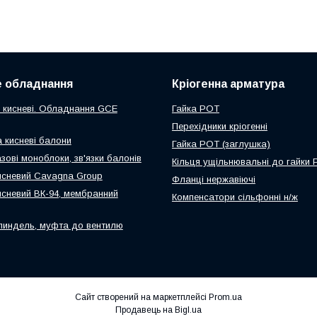
 обладнання
Кріогенна арматура
 кисневі. Обладнання GCE
Гайка РОТ
Перехідники кріогенні
а кисневі балони
Гайка РОТ (заглушка)
зові моноблоки, зв'язки балонів
Кільця ущільнювальні до гайки
исневий Cavagna Group
Фланці нержавіючі
исневий ВК-94, мембранний
Компенсатори сільфонні н/ж
пиндель, муфта до вентилю
Сайт створений на маркетплейсі
Prom.ua
Продавець на Bigl.ua