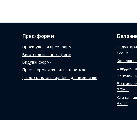
Прес-форми
Балонне
Проектування прес-форм
Редуктори
Group
Виготовлення прес-форм
Ковпаки н
Видувні форми
Бандли, га
Прес-форми для лиття пластмас
Вентиль к
фторопластові вироби під замовлення
Вентиль к
ВБМ-1
Клапан, ш
ВК-94