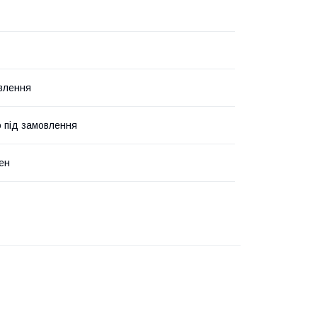
влення
о під замовлення
ен