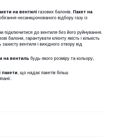
кети на вентилі
газових балонів.
Пакет на
обігання несанкціонованого відбору газу із
чи підключитися до вентиля без його руйнування.
і балони, гарантувати клієнту якість і кількість
 захисту вентиля і вихідного отвору від
и на вентиль
будь-якого розміру та кольору,
і пакети
, що надає пакетів більш
панії.