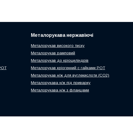
Металорукава нержавіючі
Металорукав високого тиску
Металорукав рамповий
Металорукав до кріоциліндрів
 РОТ
Металорукав кріогенний с гайками РОТ
Металорукав н/ж для вуглекислоти (СО2)
Металорукава н/ж під приварку
Металорукава н/ж з фланцами