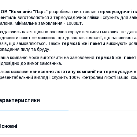
ТОВ "Компанія "Парк"
розробила і виготовляє
термоусадочні па
вентиль
виготовляється з термоусадочної плівки і служить для зап
алона. Мінімальне замовлення - 1000шт.
сідаючись пакет щільно охоплює корпус вентиля і маховик, не даю
ідновити пакет не можливо, що дозволяє компанії, що наповнює газов
азів, що замовляються. Також
термозбіжні пакети
виконують роль
опадання пилу та бруду.
аша компанія може виготовити на замовлення
термозбіжні пакет
ідповідно до вимог замовника.
Також можливе
нанесення логотипу компанії на термоусадочн
резентабельний вигляд і служить 100% контролем якості Вашої ком
арактеристики
Основні