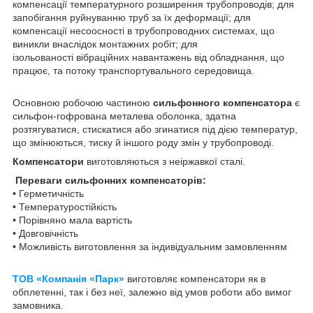
компенсації
температурного розширення
трубопроводів; для
запобігання руйнуванню
труб
за їх
деформації; для
компенсації несоосності в трубопроводних системах, що
виникли внаслідок
монтажних
робіт; для
ізольованості
вібраційних
навантажень від обладнання, що
працює, та потоку транспортувального середовища.
Основною робочою частиною
сильфонного компенсатора
є
сильфон-гофрована металева оболонка, здатна
розтягуватися, стискатися або згинатися під дією температур,
що змінюються, тиску й іншого роду змін у трубопроводі.
Компенсатори
виготовляються з неіржавкої сталі.
Переваги сильфонних компенсаторів:
• Герметичність
• Температуростійкість
• Порівняно мала вартість
• Довговічність
• Можливість виготовлення за індивідуальним замовленням
ТОВ «Компанія «Парк»
виготовляє компенсатори як в
обплетенні, так і без неї, залежно від умов роботи або вимог
замовника.