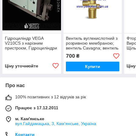
Гідроциліндр VEGA
Вентиль вуглекислотний з
Фтор
V210CS з нарізним
розривною мембраною;
Виро
пристроєм, Гідроциліндри
вентиль Cavagna; вентиль
Щіль
VEGA V210CS
для двоокису
700
₴
вуглецю;вентиль СО2
Італія
Ціну уточнюйте
Цін
Купити
Про нас
100% позитивних з 12 відгуків за рік
Працює з 17.12.2011
м. Кам'янське
вул.Гайдамацька, 3, Кам'янське, Україна
Контакти