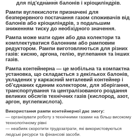
для під'єднання балонів і кріоциліндрів.
Рампи вуглекислоти
призначені для
безперервного постачання газом споживачів від
балонів або кріоциліндрів, з подальшим
зниженням тиску до необхідного значення.
Рампа
може мати один або два колектори та
комплектуватися балонним або рамповим
редуктором.
Рампи
виготовляються для різних
газів: кисню, аргона, гелію, вуглепання та інших
газів.
Рампа контейнерна — це мобільна та компактна
установка, що складається з декількох балонів,
укладених у каркасний металевий контейнер і
об'єднаних єдиним колектором, для зберігання,
транспортування та централізованого роздання
великих обсягів технічних газів (кислород, азот,
аргон, вуглепкислота).
Використання рампи контейнерної дає змогу:
— організувати роботу з технічними газами на більш високому
технологічному рівні
— неабияк скоротити трудозатрати, які використовуються
людські ресурси та фінансові засоби.