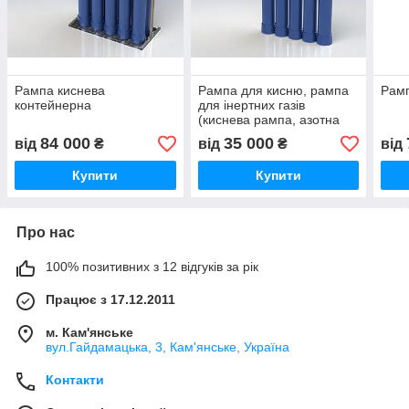
Рампа киснева
Рампа для кисню, рампа
Рамп
контейнерна
для інертних газів
(киснева рампа, азотна
рампа)
84 000
35 000
від
₴
від
₴
від
Купити
Купити
Про нас
100% позитивних з 12 відгуків за рік
Працює з 17.12.2011
м. Кам'янське
вул.Гайдамацька, 3, Кам'янське, Україна
Контакти