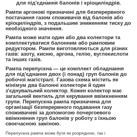
для під'єднання балонів і кріоциліндрів.
Рампи аргонові
призначені для безперервного
постачання газом споживачів від балонів або
кріоциліндрів, з подальшим зниженням тиску до
необхідного значення.
Рампа
може мати один або два колектори та
комплектуватися балонним або рамповим
редуктором.
Рампи
виготовляються для різних
газів: азоту, кисню, аргона, гелію, вуглекислоти
та інших газів.
Рампа перепускна — це комплект обладнання
для під'єднання двох (і понад) груп балонів до
робочої магістралі. Газова схема містить як
мінімум два балонні колектори й один
з'єднувальний колектор. Кожен колектор має
загальний вентиль для керування ввімкненням
групи. Перепускна рампа призначена для
організації безперервного подавання газу
споживачеві за допомогою почергоевого
ввімкнення груп балонів у роботу з їхньою
своєчасною заміною.
Перепускна рампа може бути як розрядною, так і