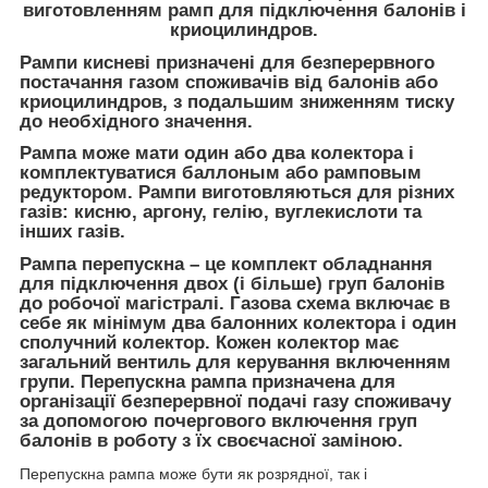
виготовленням рамп для підключення балонів і
криоцилиндров.
Рампи кисневі
призначені для безперервного
постачання газом споживачів від балонів або
криоцилиндров, з подальшим зниженням тиску
до необхідного значення.
Рампа
може мати один або два колектора і
комплектуватися баллоным або рамповым
редуктором.
Рампи
виготовляються для різних
газів: кисню, аргону, гелію, вуглекислоти та
інших газів.
Рампа перепускна – це комплект обладнання
для підключення двох (і більше) груп балонів
до робочої магістралі. Газова схема включає в
себе як мінімум два балонних колектора і один
сполучний колектор. Кожен колектор має
загальний вентиль для керування включенням
групи. Перепускна рампа призначена для
організації безперервної подачі газу споживачу
за допомогою почергового включення груп
балонів в роботу з їх своєчасної заміною.
Перепускна рампа може бути як розрядної, так і