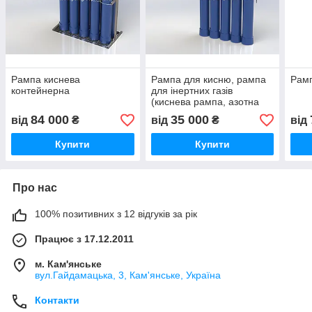
Рампа киснева
Рампа для кисню, рампа
Рамп
контейнерна
для інертних газів
(киснева рампа, азотна
рампа)
84 000
35 000
від
₴
від
₴
від
Купити
Купити
Про нас
100% позитивних з 12 відгуків за рік
Працює з 17.12.2011
м. Кам'янське
вул.Гайдамацька, 3, Кам'янське, Україна
Контакти