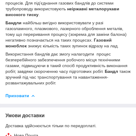
процесів. Для під'єднання газових бандлів до системи
трубопроводу використовують
неіржавкі металорукави
високого тиску
.
Бандли
найбільш вигідно використовувати у разі
газозламного, плазмового, лазерного оброблення металів,
тому що переривання процесу (зокрема для заміни балона)
негативно позначається на таких процесах.
Газовий
моноблок
знижує кількість таких зупинок відразу на лад.
Використання бандлів дає змогу налагодити процес
безперебійного забезпечення робочого місця технічними
газами, підвищуючи в такий спосіб продуктивність виконання
робіт, завдяки скороченню часу підготовчих робіт.
Бандл
також
зручний під час транспортування та навантаження-
розвантажувальних робіт.
Приховати
Умови доставки
Доставка здійснюється тільки по передоплаті.
Нова Пошта