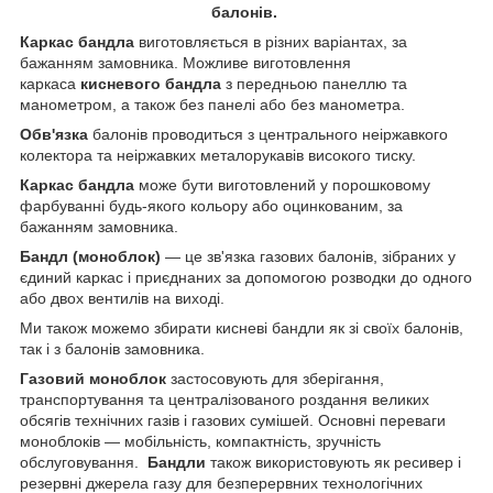
балонів.
Каркас бандла
виготовляється в різних варіантах, за
бажанням замовника. Можливе виготовлення
каркаса
кисневого бандла
з передньою панеллю та
манометром, а також без панелі або без манометра.
Обв'язка
балонів проводиться з центрального неіржавкого
колектора та неіржавких металорукавів високого тиску.
Каркас бандла
може бути виготовлений у порошковому
фарбуванні будь-якого кольору або оцинкованим, за
бажанням замовника.
Бандл (моноблок)
— це зв'язка газових балонів, зібраних у
єдиний каркас і приєднаних за допомогою розводки до одного
або двох вентилів на виході.
Ми також можемо збирати кисневі бандли як зі своїх балонів,
так і з балонів замовника.
Газовий моноблок
застосовують для зберігання,
транспортування та централізованого роздання великих
обсягів технічних газів і газових сумішей. Основні переваги
моноблоків — мобільність, компактність, зручність
обслуговування.
Бандли
також використовують як ресивер і
резервні джерела газу для безперервних технологічних