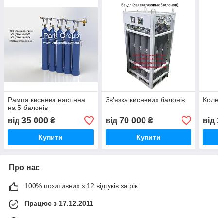
Рампа киснева настінна
Зв'язка кисневих балонів
Коле
на 5 балонів
35 000
70 000
від
₴
від
₴
від
Купити
Купити
Про нас
100% позитивних з 12 відгуків за рік
Працює з 17.12.2011