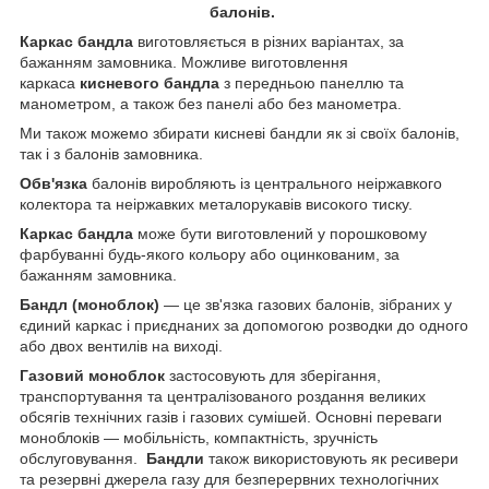
балонів.
Каркас бандла
виготовляється в різних варіантах, за
бажанням замовника. Можливе виготовлення
каркаса
кисневого бандла
з передньою панеллю та
манометром, а також без панелі або без манометра.
Ми також можемо збирати кисневі бандли як зі своїх балонів,
так і з балонів замовника.
Обв'язка
балонів виробляють із центрального неіржавкого
колектора та неіржавких металорукавів високого тиску.
Каркас бандла
може бути виготовлений у порошковому
фарбуванні будь-якого кольору або оцинкованим, за
бажанням замовника.
Бандл (моноблок)
— це зв'язка газових балонів, зібраних у
єдиний каркас і приєднаних за допомогою розводки до одного
або двох вентилів на виході.
Газовий моноблок
застосовують для зберігання,
транспортування та централізованого роздання великих
обсягів технічних газів і газових сумішей. Основні переваги
моноблоків — мобільність, компактність, зручність
обслуговування.
Бандли
також використовують як ресивери
та резервні джерела газу для безперервних технологічних