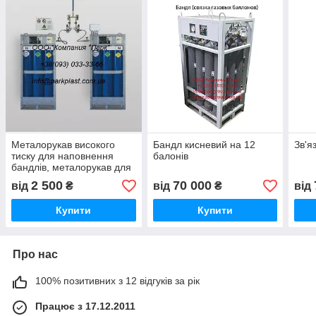
Металорукав високого
Бандл кисневий на 12
Зв'я
тиску для наповнення
балонів
бандлів, металорукав для
газових моноблоків
2 500
70 000
від
₴
від
₴
від
Купити
Купити
Про нас
100% позитивних з 12 відгуків за рік
Працює з 17.12.2011