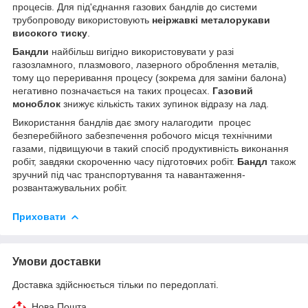
процесів. Для під'єднання газових бандлів до системи
трубопроводу використовують
неіржавкі металорукави
високого тиску
.
Бандли
найбільш вигідно використовувати у разі
газозламного, плазмового, лазерного оброблення металів,
тому що переривання процесу (зокрема для заміни балона)
негативно позначається на таких процесах.
Газовий
моноблок
знижує кількість таких зупинок відразу на лад.
Використання бандлів дає змогу налагодити процес
безперебійного забезпечення робочого місця технічними
газами, підвищуючи в такий спосіб продуктивність виконання
робіт, завдяки скороченню часу підготовчих робіт.
Бандл
також
зручний під час транспортування та навантаження-
розвантажувальних робіт.
Приховати
Умови доставки
Доставка здійснюється тільки по передоплаті.
Нова Пошта