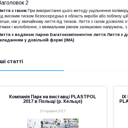
Заголовок 2
иття з газом
При використанні цього методу ущільнення полімеру 
ід високим тиском безпосередньо в область вироби або поблизу ці
егше, ніж у звичайному лиття під тиском. Лиття з газом дозволяє о
тяжек і жолоблення, з мінімальним рівнем залишкових напружень, з 
Лиття з водяною парою
Багатокомпонентне лиття
Лиття з д
кладанням у довільній формі (IMA)
нші статті
Компанія Парк на виставці PLASTPOL
IX
2017 в Польщі (р. Кельце)
PLA
23 травня 2017