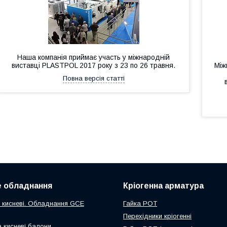
Наша компанія приймає участь у міжнародній
виставці PLASTPOL 2017 року з 23 по 26 травня.
Між
Повна версія статті
 обладнання
Кріогенна арматура
 кисневі. Обладнання GCE
Гайка РОТ
Перехідники кріогенні
а кисневі балони