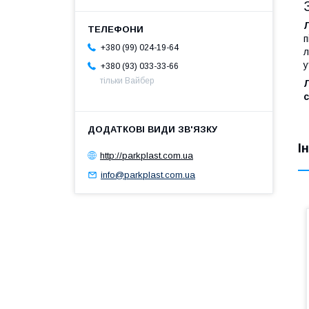
Л
п
+380 (99) 024-19-64
л
у
+380 (93) 033-33-66
тільки Вайбер
с
І
http://parkplast.com.ua
info@parkplast.com.ua