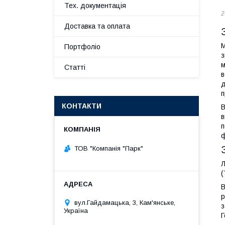
Тех. документація
2
Доставка та оплата
М
Портфоліо
з
м
Статті
в
д
п
КОНТАКТИ
В
в
п
ф
ТОВ "Компанія "Парк"
Л
(
В
р
вул.Гайдамацька, 3, Кам'янське,
з
Україна
Г