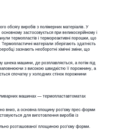
го обсягу виробів з полімерних матеріалів. У
в основному застосовується при великосерійному і
нули термопластів і термореактивні порошки, що
 Термопластичні матеріали зберігають здатність
еробці зазнають необоротні хімічні зміни, що
ну шнека машини, де розплавляється, а потім під
 заповнюючи з високою швидкістю її порожнину, а
ається спочатку у холодних стінок порожнини
но-ливарних машинах — термопластавтоматах
ьно вниз, а основна площину роз'єму прес-форми
стовуються для виготовлення виробів із
кально розташованої площиною роз'єму форми.