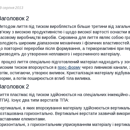
9 серпня 2013
Заголовок 2
етодом лиття під тиском виробляється більше третини від загально
в'язку з високою продуктивністю і щодо високої вартості оснастки 
асовому виробництві виробів. Сировина для лиття являє собою гра
олодіють широким діапазоном механічних і фізичних властивостей.
о повторної переробки після формування, а термореактивні при пер
ризводять до утворення неплавкого і нерозчинного матеріалу.
 процесі лиття спеціально підготовлений матеріал надходить у зо
исоким тиском впорскується в
прес-форму
через ливникові канали,
отім, остигаючи, утворює виливок. Кристалізація матеріалу відбув
орми, а потім поширюється вглиб тіла виливка.
Заголовок 2
иття пластмас під тиском здійснюється на спеціальних інжекцій
ТПА). Існує два типи верстатів ТПА:
ертикальні, в яких впорскування матеріалу здійснюється вертикал
озташована горизонтально. Вертикальні верстати зазвичай викори
аставними елементами.
оризонтальні, з горизонтальним уприскуванням матеріалу і верти