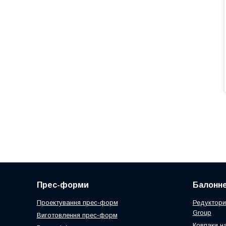
Прес-форми
Балонне
Проектування прес-форм
Редуктори
Group
Виготовлення прес-форм
Ковпаки н