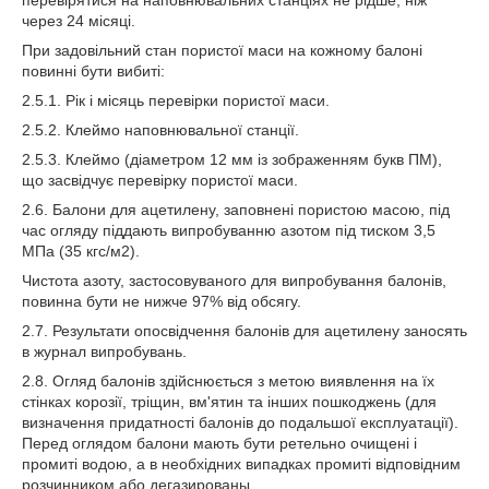
через 24 місяці.
При задовільний стан пористої маси на кожному балоні
повинні бути вибиті:
2.5.1. Рік і місяць перевірки пористої маси.
2.5.2. Клеймо наповнювальної станції.
2.5.3. Клеймо (діаметром 12 мм із зображенням букв ПМ),
що засвідчує перевірку пористої маси.
2.6. Балони для ацетилену, заповнені пористою масою, під
час огляду піддають випробуванню азотом під тиском 3,5
МПа (35 кгс/м2).
Чистота азоту, застосовуваного для випробування балонів,
повинна бути не нижче 97% від обсягу.
2.7. Результати опосвідчення балонів для ацетилену заносять
в журнал випробувань.
2.8. Огляд балонів здійснюється з метою виявлення на їх
стінках корозії, тріщин, вм'ятин та інших пошкоджень (для
визначення придатності балонів до подальшої експлуатації).
Перед оглядом балони мають бути ретельно очищені і
промиті водою, а в необхідних випадках промиті відповідним
розчинником або дегазированы.