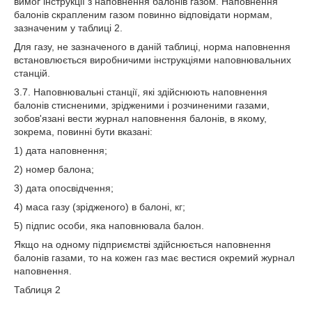
вимог інструкції з наповнення балонів газом. Наповнення
балонів скрапленим газом повинно відповідати нормам,
зазначеним у таблиці 2.
Для газу, не зазначеного в даній таблиці, норма наповнення
встановлюється виробничими інструкціями наповнювальних
станцій.
3.7. Наповнювальні станції, які здійснюють наповнення
балонів стисненими, зрідженими і розчиненими газами,
зобов'язані вести журнал наповнення балонів, в якому,
зокрема, повинні бути вказані:
1) дата наповнення;
2) номер балона;
3) дата опосвідчення;
4) маса газу (зрідженого) в балоні, кг;
5) підпис особи, яка наповнювала балон.
Якщо на одному підприємстві здійснюється наповнення
балонів газами, то на кожен газ має вестися окремий журнал
наповнення.
Таблиця 2