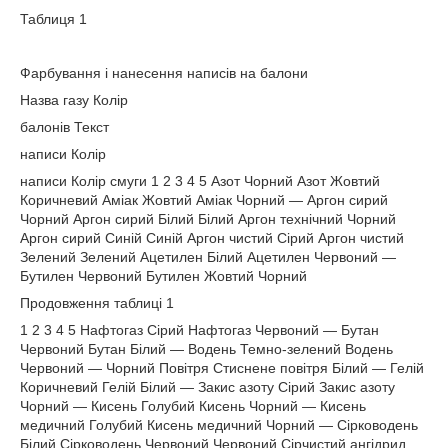
Таблиця 1
Фарбування і нанесення написів на балони
Назва газу Колір
балонів Текст
написи Колір
написи Колір смуги 1 2 3 4 5 Азот Чорний Азот Жовтий
Коричневий Аміак Жовтий Аміак Чорний — Аргон сирий
Чорний Аргон сирий Білий Білий Аргон технічний Чорний
Аргон сирий Синій Синій Аргон чистий Сірий Аргон чистий
Зелений Зелений Ацетилен Білий Ацетилен Червоний —
Бутилен Червоний Бутилен Жовтий Чорний
Продовження таблиці 1
1 2 3 4 5 Нафтогаз Сірий Нафтогаз Червоний — Бутан
Червоний Бутан Білий — Водень Темно-зелений Водень
Червоний — Чорний Повітря Стиснене повітря Білий — Гелій
Коричневий Гелій Білий — Закис азоту Сірий Закис азоту
Чорний — Кисень Голубий Кисень Чорний — Кисень
медичний Голубий Кисень медичний Чорний — Сірководень
Білий Сірководень Червоний Червоний Сірчистий ангідрид