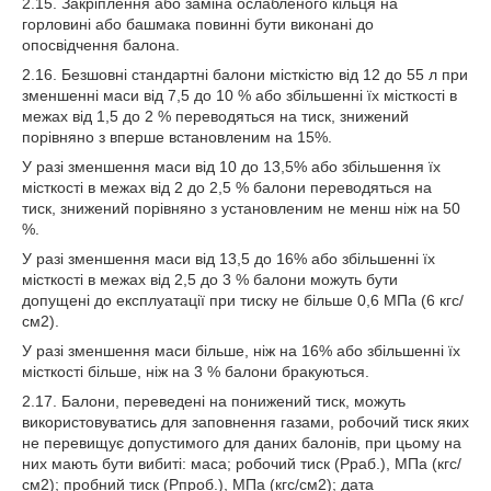
2.15. Закріплення або заміна ослабленого кільця на
горловині або башмака повинні бути виконані до
опосвідчення балона.
2.16. Безшовні стандартні балони місткістю від 12 до 55 л при
зменшенні маси від 7,5 до 10 % або збільшенні їх місткості в
межах від 1,5 до 2 % переводяться на тиск, знижений
порівняно з вперше встановленим на 15%.
У разі зменшення маси від 10 до 13,5% або збільшення їх
місткості в межах від 2 до 2,5 % балони переводяться на
тиск, знижений порівняно з установленим не менш ніж на 50
%.
У разі зменшення маси від 13,5 до 16% або збільшенні їх
місткості в межах від 2,5 до 3 % балони можуть бути
допущені до експлуатації при тиску не більше 0,6 МПа (6 кгс/
см2).
У разі зменшення маси більше, ніж на 16% або збільшенні їх
місткості більше, ніж на 3 % балони бракуються.
2.17. Балони, переведені на понижений тиск, можуть
використовуватись для заповнення газами, робочий тиск яких
не перевищує допустимого для даних балонів, при цьому на
них мають бути вибиті: маса; робочий тиск (Рраб.), МПа (кгс/
см2); пробний тиск (Рпроб.), МПа (кгс/см2); дата