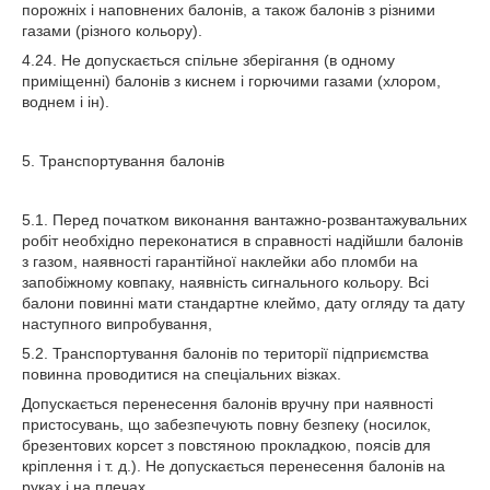
порожніх і наповнених балонів, а також балонів з різними
газами (різного кольору).
4.24. Не допускається спільне зберігання (в одному
приміщенні) балонів з киснем і горючими газами (хлором,
воднем і ін).
5. Транспортування балонів
5.1. Перед початком виконання вантажно-розвантажувальних
робіт необхідно переконатися в справності надійшли балонів
з газом, наявності гарантійної наклейки або пломби на
запобіжному ковпаку, наявність сигнального кольору. Всі
балони повинні мати стандартне клеймо, дату огляду та дату
наступного випробування,
5.2. Транспортування балонів по території підприємства
повинна проводитися на спеціальних візках.
Допускається перенесення балонів вручну при наявності
пристосувань, що забезпечують повну безпеку (носилок,
брезентових корсет з повстяною прокладкою, поясів для
кріплення і т. д.). Не допускається перенесення балонів на
руках і на плечах.