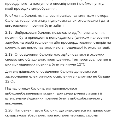
проведеного та наступного опосвідчення і клеймо пункту,
який проводив випробування.
Клейма на балоні, які нанесені раніше, за винятком номера
балона, товарного знаку підприємства-виготовлювача і дати
виготовлення, повинні бути забиті.
2.18. Відбраковані балони, незалежно від їх призначення,
повинні бути приведені в непридатність (шляхом нанесення
зарубок на різьбі горловини або просвердлювання отворів на
корпусі), що виключає можливість подальшої їх експлуатації.
2.19. Опосвідчення балонів має здійснюватися в окремих
спеціально обладнаних приміщеннях. Температура повітря в
цих приміщеннях повинна бути не нижче 12°С.
Для внутрішнього опосвідчення балонів допускається
застосування електричного освітлення з напругою не більше
12 Ст.
Під час огляду балонів, які наповнюються
вибухонебезпечними газами, арматура ручної лампи і її
штепсельне з'єднання повинні бути у вибухобезпечному
виконанні.
2.20. Наповнені газом балони, що знаходяться на тривалому
складському зберіганні, при настанні чергових строків