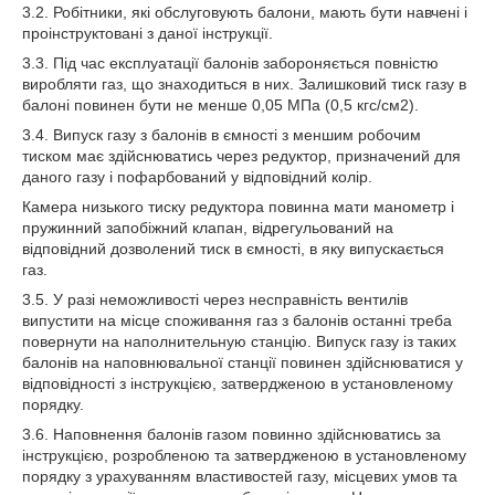
3.2. Робітники, які обслуговують балони, мають бути навчені і
проінструктовані з даної інструкції.
3.3. Під час експлуатації балонів забороняється повністю
виробляти газ, що знаходиться в них. Залишковий тиск газу в
балоні повинен бути не менше 0,05 МПа (0,5 кгс/см2).
3.4. Випуск газу з балонів в ємності з меншим робочим
тиском має здійснюватись через редуктор, призначений для
даного газу і пофарбований у відповідний колір.
Камера низького тиску редуктора повинна мати манометр і
пружинний запобіжний клапан, відрегульований на
відповідний дозволений тиск в ємності, в яку випускається
газ.
3.5. У разі неможливості через несправність вентилів
випустити на місце споживання газ з балонів останні треба
повернути на наполнительную станцію. Випуск газу із таких
балонів на наповнювальної станції повинен здійснюватися у
відповідності з інструкцією, затвердженою в установленому
порядку.
3.6. Наповнення балонів газом повинно здійснюватись за
інструкцією, розробленою та затвердженою в установленому
порядку з урахуванням властивостей газу, місцевих умов та