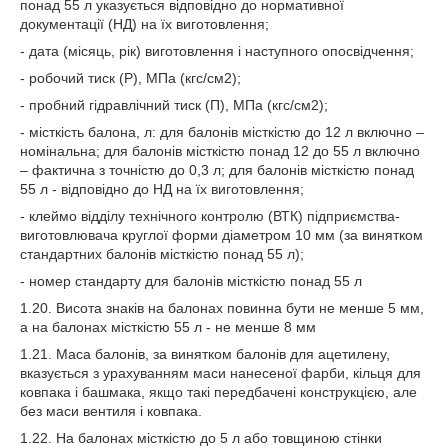
понад 55 л указується відповідно до нормативної
документації (НД) на їх виготовлення;
- дата (місяць, рік) виготовлення і наступного опосвідчення;
- робочий тиск (Р), МПа (кгс/см2);
- пробний гідравлічний тиск (П), МПа (кгс/см2);
- місткість балона, л: для балонів місткістю до 12 л включно –
номінальна; для балонів місткістю понад 12 до 55 л включно
– фактична з точністю до 0,3 л; для балонів місткістю понад
55 л - відповідно до НД на їх виготовлення;
- клеймо відділу технічного контролю (ВТК) підприємства-
виготовлювача круглої форми діаметром 10 мм (за винятком
стандартних балонів місткістю понад 55 л);
- номер стандарту для балонів місткістю понад 55 л
1.20. Висота знаків на балонах повинна бути не менше 5 мм,
а на балонах місткістю 55 л - не менше 8 мм
1.21. Маса балонів, за винятком балонів для ацетилену,
вказується з урахуванням маси нанесеної фарби, кільця для
ковпака і башмака, якщо такі передбачені конструкцією, але
без маси вентиля і ковпака.
1.22. На балонах місткістю до 5 л або товщиною стінки