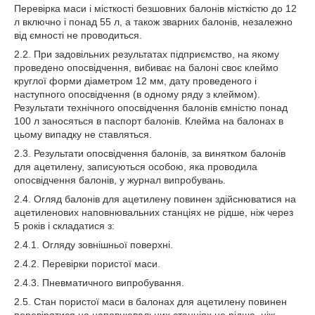
Перевірка маси і місткості безшовних балонів місткістю до 12
л включно і понад 55 л, а також зварних балонів, незалежно
від ємності не проводиться.
2.2. При задовільних результатах підприємство, на якому
проведено опосвідчення, вибиває на балоні своє клеймо
круглої форми діаметром 12 мм, дату проведеного і
наступного опосвідчення (в одному ряду з клеймом).
Результати технічного опосвідчення балонів ємністю понад
100 л заносяться в паспорт балонів. Клейма на балонах в
цьому випадку не ставляться.
2.3. Результати опосвідчення балонів, за винятком балонів
для ацетилену, записуються особою, яка проводила
опосвідчення балонів, у журнал випробувань.
2.4. Огляд балонів для ацетилену повинен здійснюватися на
ацетиленових наповнювальних станціях не рідше, ніж через
5 років і складатися з:
2.4.1. Огляду зовнішньої поверхні.
2.4.2. Перевірки пористої маси.
2.4.3. Пневматичного випробування.
2.5. Стан пористої маси в балонах для ацетилену повинен
перевірятися на наповнювальних станціях не рідше, ніж