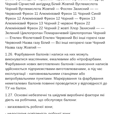
Чорний Сірчистий ангідрид Білий Жовтий Вуглекислота
Чорний Вуглекислота Жовтий — Фосген Захисний — —
Червоний Фреон 11 Алюмінієвий Фреон 11 Чорний Синій
Фреон 12 Алюмінієвий Фреон 12 Чорний — Фреон 1З
Алюмінієвий Фреон 13 Чорний 2 червоні Фреон 22
Алюмінієвий Фреон 22 Чорний 2 жовті Хлор Захисний — —
Зелений Циклопропан Помаранчевий Циклопропан Чорний
— Етилен Фіолетовий Етилен Червоний Всі інші горючі гази
Червоний Назва газу Білий — Всі інші негорючі гази Чорний
Назва газу Жовтий —
1.26. Фарбування балонів і написи на них можуть
виконуватися масляними, емалевими або нітрофарбами.
Фарбування нових виготовлених балонів і нанесення написів
здійснюється підприємствами-виготовлювачами, а під час
експлуатації - наповнювальними станціями або
випробувальними пунктами. Маркірування та фарбування
неметалевих балонів повинні проводитися у відповідності до
ТУ на балон.
1.27. Основні небезпечні та шкідливі виробничі фактори які
діють на робітника, що обслуговує балони:
- загазованість робочої зони;
- недостатня освітленість робочої зони;