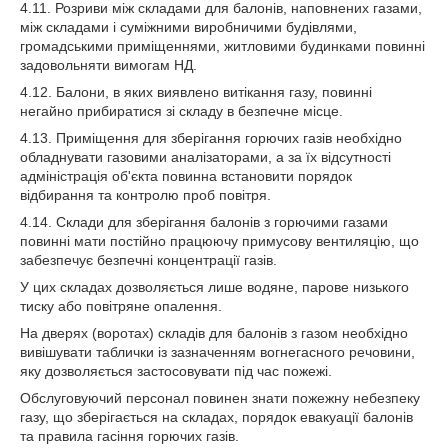
4.11. Розриви між складами для балонів, наповнених газами,
між складами і суміжними виробничими будівлями,
громадськими приміщеннями, житловими будинками повинні
задовольняти вимогам НД.
4.12. Балони, в яких виявлено витікання газу, повинні
негайно прибиратися зі складу в безпечне місце.
4.13. Приміщення для зберігання горючих газів необхідно
обладнувати газовими аналізаторами, а за їх відсутності
адміністрація об'єкта повинна встановити порядок
відбирання та контролю проб повітря.
4.14. Склади для зберігання балонів з горючими газами
повинні мати постійно працюючу примусову вентиляцію, що
забезпечує безпечні концентрації газів.
У цих складах дозволяється лише водяне, парове низького
тиску або повітряне опалення.
На дверях (воротах) складів для балонів з газом необхідно
вивішувати таблички із зазначенням вогнегасного речовини,
яку дозволяється застосовувати під час пожежі.
Обслуговуючий персонал повинен знати пожежну небезпеку
газу, що зберігається на складах, порядок евакуації балонів
та правила гасіння горючих газів.