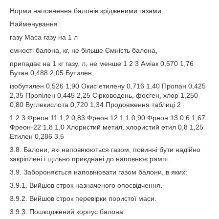
Норми наповнення балонів зрідженими газами
Найменування
газу Маса газу на 1 л
ємності балона, кг, не більше Ємність балона,
припадає на 1 кг газу, л, не менше 1 2 3 Аміак 0,570 1,76
Бутан 0,488 2,05 Бутилен,
ізобутилен 0,526 1,90 Окис етилену 0,716 1,40 Пропан 0,425
2,35 Пропілен 0,445 2,25 Сірководень, фосген, хлор 1,250
0,80 Вуглекислота 0,720 1,34 Продовження таблиці 2
1 2 3 Фреон 11 1,2 0,83 Фреон 12 1,1 0,90 Фреон 13 0,6 1,67
Фреон-22 1,8 1,0 Хлористий метил, хлористий етил 0,8 1,25
Етилен 0,286 3,5
3.8. Балони, які наповнюються газом, повинні бути надійно
закріплені і щільно приєднані до наповнює рампі.
3.9. Забороняється наповнювати газом балони, в яких:
3.9.1. Вийшов строк назначеного опосвідчення.
3.9.2. Вийшов строк перевірки пористої маси.
3.9.3. Пошкоджений корпус балона.