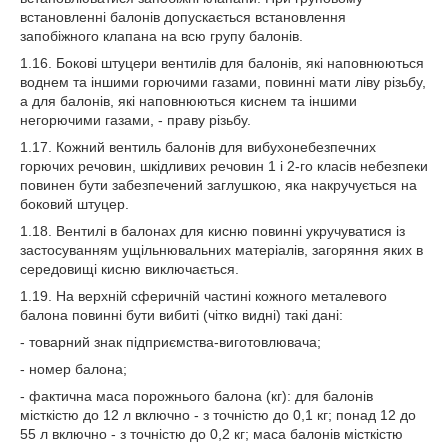
встановленні балонів допускається встановлення
запобіжного клапана на всю групу балонів.
1.16. Бокові штуцери вентилів для балонів, які наповнюються
воднем та іншими горючими газами, повинні мати ліву різьбу,
а для балонів, які наповнюються киснем та іншими
негорючими газами, - праву різьбу.
1.17. Кожний вентиль балонів для вибухонебезпечних
горючих речовин, шкідливих речовин 1 і 2-го класів небезпеки
повинен бути забезпечений заглушкою, яка накручується на
боковий штуцер.
1.18. Вентилі в балонах для кисню повинні укручуватися із
застосуванням ущільнювальних матеріалів, загоряння яких в
середовищі кисню виключається.
1.19. На верхній сферичній частині кожного металевого
балона повинні бути вибиті (чітко видні) такі дані:
- товарний знак підприємства-виготовлювача;
- номер балона;
- фактична маса порожнього балона (кг): для балонів
місткістю до 12 л включно - з точністю до 0,1 кг; понад 12 до
55 л включно - з точністю до 0,2 кг; маса балонів місткістю