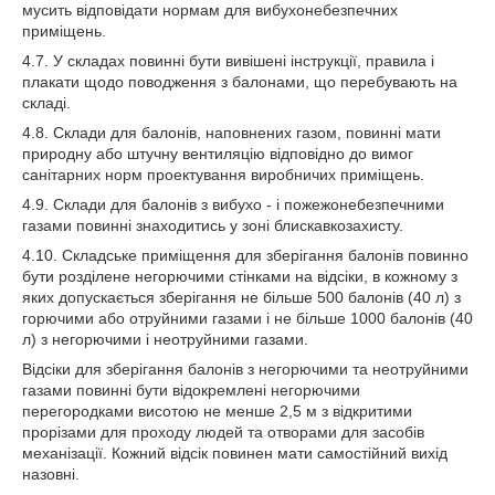
мусить відповідати нормам для вибухонебезпечних
приміщень.
4.7. У складах повинні бути вивішені інструкції, правила і
плакати щодо поводження з балонами, що перебувають на
складі.
4.8. Склади для балонів, наповнених газом, повинні мати
природну або штучну вентиляцію відповідно до вимог
санітарних норм проектування виробничих приміщень.
4.9. Склади для балонів з вибухо - і пожежонебезпечними
газами повинні знаходитись у зоні блискавкозахисту.
4.10. Складське приміщення для зберігання балонів повинно
бути розділене негорючими стінками на відсіки, в кожному з
яких допускається зберігання не більше 500 балонів (40 л) з
горючими або отруйними газами і не більше 1000 балонів (40
л) з негорючими і неотруйними газами.
Відсіки для зберігання балонів з негорючими та неотруйними
газами повинні бути відокремлені негорючими
перегородками висотою не менше 2,5 м з відкритими
прорізами для проходу людей та отворами для засобів
механізації. Кожний відсік повинен мати самостійний вихід
назовні.