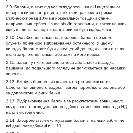
2.9. Балони, в яких під час огляду зовнішньої і внутрішньої
поверхні виявлені тріщини, вм'ятини, раковини і риски
глибиною понад 10% від номінальної товщини стінки,
надриви і вищерблені, знос різьби горловини, а також на яких
відсутні деякі паспортні дані, повинні бути відбраковані.
2.10. Ослаблення кільця на горловині балона не може
служити причиною відбракування останнього. У цьому
випадку балон може бути допущений до подальшого огляду
після закріплення кільця або заміни його новим.
2.11. Балон, у якого виявлено коса або слабка насадка
башмака, до подальшого огляду не допускається до насадки
черевика.
2.12. Ємність балона визначають по різниці між вагою
балона, наповненого водою, і вагою порожнього балона або
за допомогою мірних бачків.
2.13. Відбраковування балонів за результатами зовнішнього і
внутрішнього огляду повинна здійснюватися відповідно до НД
на їх виготовлення.
2.14. Забороняється експлуатація балонів, на яких вибиті не
всі дані, передбачені п. 1.19.