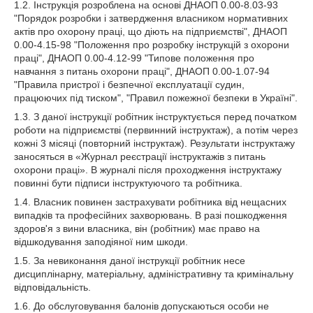
1.2. Інструкція розроблена на основі ДНАОП 0.00-8.03-93
"Порядок розробки і затвердження власником нормативних
актів про охорону праці, що діють на підприємстві", ДНАОП
0.00-4.15-98 "Положення про розробку інструкцій з охорони
праці", ДНАОП 0.00-4.12-99 "Типове положення про
навчання з питань охорони праці", ДНАОП 0.00-1.07-94
"Правила пристрої і безпечної експлуатації судин,
працюючих під тиском", "Правил пожежної безпеки в Україні".
1.3. З даної інструкції робітник інструктується перед початком
роботи на підприємстві (первинний інструктаж), а потім через
кожні 3 місяці (повторний інструктаж). Результати інструктажу
заносяться в «Журнал реєстрації інструктажів з питань
охорони праці». В журналі після проходження інструктажу
повинні бути підписи інструктуючого та робітника.
1.4. Власник повинен застрахувати робітника від нещасних
випадків та професійних захворювань. В разі пошкодження
здоров'я з вини власника, він (робітник) має право на
відшкодування заподіяної ним шкоди.
1.5. За невиконання даної інструкції робітник несе
дисциплінарну, матеріальну, адміністративну та кримінальну
відповідальність.
1.6. До обслуговування балонів допускаються особи не