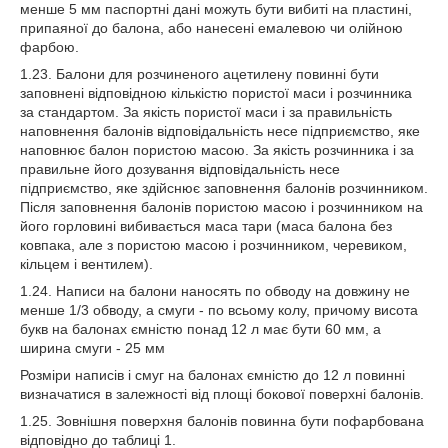
менше 5 мм паспортні дані можуть бути вибиті на пластині,
припаяної до балона, або нанесені емалевою чи олійною
фарбою.
1.23. Балони для розчиненого ацетилену повинні бути
заповнені відповідною кількістю пористої маси і розчинника
за стандартом. За якість пористої маси і за правильність
наповнення балонів відповідальність несе підприємство, яке
наповнює балон пористою масою. За якість розчинника і за
правильне його дозування відповідальність несе
підприємство, яке здійснює заповнення балонів розчинником.
Після заповнення балонів пористою масою і розчинником на
його горловині вибивається маса тари (маса балона без
ковпака, але з пористою масою і розчинником, черевиком,
кільцем і вентилем).
1.24. Написи на балони наносять по обводу на довжину не
менше 1/3 обводу, а смуги - по всьому колу, причому висота
букв на балонах ємністю понад 12 л має бути 60 мм, а
ширина смуги - 25 мм
Розміри написів і смуг на балонах ємністю до 12 л повинні
визначатися в залежності від площі бокової поверхні балонів.
1.25. Зовнішня поверхня балонів повинна бути пофарбована
відповідно до таблиці 1.