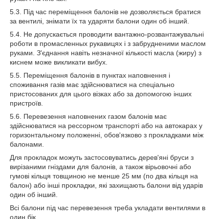
5.3. Під час переміщення балонів не дозволяється братися
за вентилі, знімати їх та ударяти балони один об інший.
5.4. Не допускається проводити вантажно-розвантажувальні
роботи в промасленных рукавицях і з забрудненими маслом
руками. З'єднання навіть незначної кількості масла (жиру) з
киснем може викликати вибух.
5.5. Переміщення балонів в пунктах наповнення і
споживання газів має здійснюватися на спеціально
пристосованих для цього візках або за допомогою інших
пристроїв.
5.6. Перевезення наповнених газом балонів має
здійснюватися на рессорном транспорті або на автокарах у
горизонтальному положенні, обов'язково з прокладками між
балонами.
Для прокладок можуть застосовуватись дерев'яні бруси з
вирізаними гніздами для балонів, а також вірьовочні або
гумові кільця товщиною не менше 25 мм (по два кільця на
балон) або інші прокладки, які захищають балони від ударів
один об інший.
Всі балони під час перевезення треба укладати вентилями в
один бік.