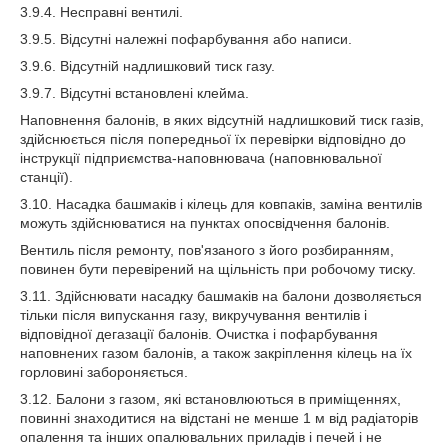
3.9.4. Несправні вентилі.
3.9.5. Відсутні належні пофарбування або написи.
3.9.6. Відсутній надлишковий тиск газу.
3.9.7. Відсутні встановлені клейма.
Наповнення балонів, в яких відсутній надлишковий тиск газів,
здійснюється після попередньої їх перевірки відповідно до
інструкції підприємства-наповнювача (наповнювальної
станції).
3.10. Насадка башмаків і кілець для ковпаків, заміна вентилів
можуть здійснюватися на пунктах опосвідчення балонів.
Вентиль після ремонту, пов'язаного з його розбиранням,
повинен бути перевірений на щільність при робочому тиску.
3.11. Здійснювати насадку башмаків на балони дозволяється
тільки після випускання газу, викручування вентилів і
відповідної дегазації балонів. Очистка і пофарбування
наповнених газом балонів, а також закріплення кілець на їх
горловині забороняється.
3.12. Балони з газом, які встановлюються в приміщеннях,
повинні знаходитися на відстані не менше 1 м від радіаторів
опалення та інших опалювальних приладів і печей і не