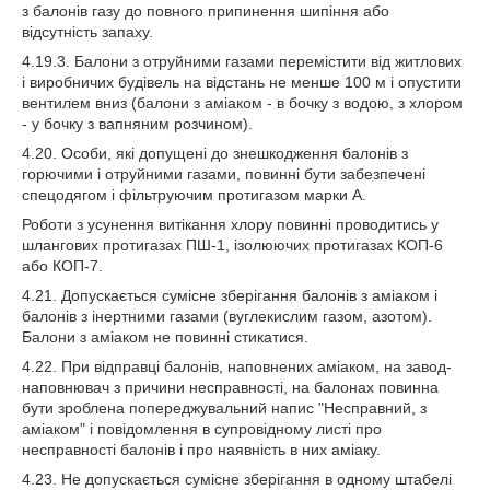
з балонів газу до повного припинення шипіння або
відсутність запаху.
4.19.3. Балони з отруйними газами перемістити від житлових
і виробничих будівель на відстань не менше 100 м і опустити
вентилем вниз (балони з аміаком - в бочку з водою, з хлором
- у бочку з вапняним розчином).
4.20. Особи, які допущені до знешкодження балонів з
горючими і отруйними газами, повинні бути забезпечені
спецодягом і фільтруючим протигазом марки А.
Роботи з усунення витікання хлору повинні проводитись у
шлангових протигазах ПШ-1, ізолюючих протигазах КОП-6
або КОП-7.
4.21. Допускається сумісне зберігання балонів з аміаком і
балонів з інертними газами (вуглекислим газом, азотом).
Балони з аміаком не повинні стикатися.
4.22. При відправці балонів, наповнених аміаком, на завод-
наповнювач з причини несправності, на балонах повинна
бути зроблена попереджувальний напис "Несправний, з
аміаком" і повідомлення в супровідному листі про
несправності балонів і про наявність в них аміаку.
4.23. Не допускається сумісне зберігання в одному штабелі