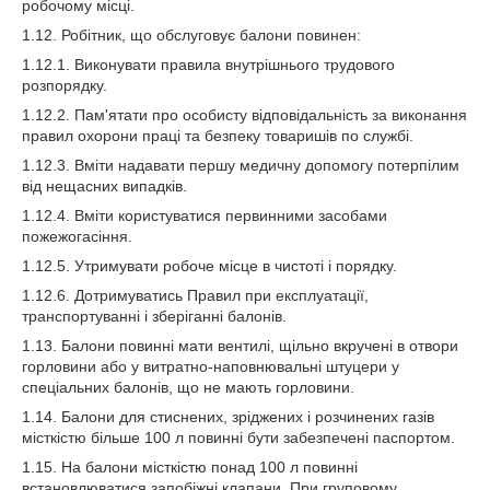
робочому місці.
1.12. Робітник, що обслуговує балони повинен:
1.12.1. Виконувати правила внутрішнього трудового
розпорядку.
1.12.2. Пам'ятати про особисту відповідальність за виконання
правил охорони праці та безпеку товаришів по службі.
1.12.3. Вміти надавати першу медичну допомогу потерпілим
від нещасних випадків.
1.12.4. Вміти користуватися первинними засобами
пожежогасіння.
1.12.5. Утримувати робоче місце в чистоті і порядку.
1.12.6. Дотримуватись Правил при експлуатації,
транспортуванні і зберіганні балонів.
1.13. Балони повинні мати вентилі, щільно вкручені в отвори
горловини або у витратно-наповнювальні штуцери у
спеціальних балонів, що не мають горловини.
1.14. Балони для стиснених, зріджених і розчинених газів
місткістю більше 100 л повинні бути забезпечені паспортом.
1.15. На балони місткістю понад 100 л повинні
встановлюватися запобіжні клапани. При груповому