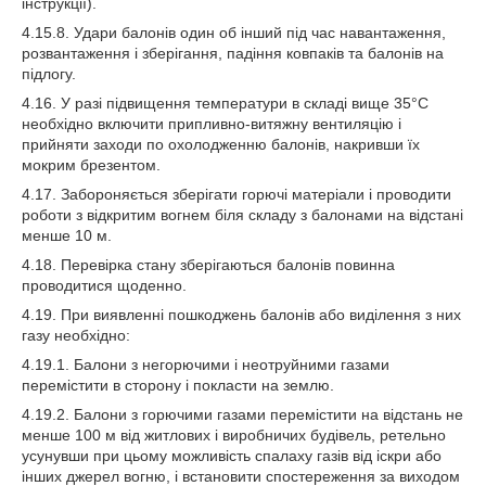
інструкції).
4.15.8. Удари балонів один об інший під час навантаження,
розвантаження і зберігання, падіння ковпаків та балонів на
підлогу.
4.16. У разі підвищення температури в складі вище 35°С
необхідно включити припливно-витяжну вентиляцію і
прийняти заходи по охолодженню балонів, накривши їх
мокрим брезентом.
4.17. Забороняється зберігати горючі матеріали і проводити
роботи з відкритим вогнем біля складу з балонами на відстані
менше 10 м.
4.18. Перевірка стану зберігаються балонів повинна
проводитися щоденно.
4.19. При виявленні пошкоджень балонів або виділення з них
газу необхідно:
4.19.1. Балони з негорючими і неотруйними газами
перемістити в сторону і покласти на землю.
4.19.2. Балони з горючими газами перемістити на відстань не
менше 100 м від житлових і виробничих будівель, ретельно
усунувши при цьому можливість спалаху газів від іскри або
інших джерел вогню, і встановити спостереження за виходом