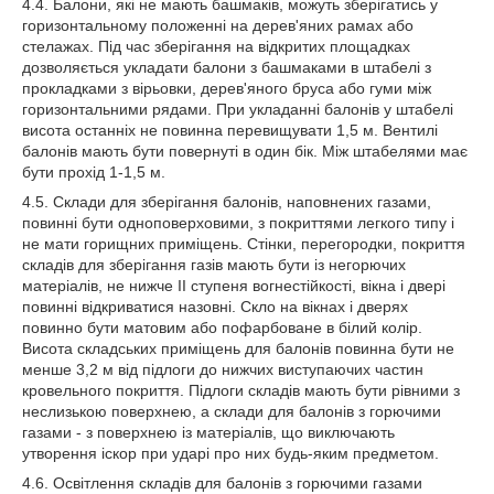
4.4. Балони, які не мають башмаків, можуть зберігатись у
горизонтальному положенні на дерев'яних рамах або
стелажах. Під час зберігання на відкритих площадках
дозволяється укладати балони з башмаками в штабелі з
прокладками з вірьовки, дерев'яного бруса або гуми між
горизонтальними рядами. При укладанні балонів у штабелі
висота останніх не повинна перевищувати 1,5 м. Вентилі
балонів мають бути повернуті в один бік. Між штабелями має
бути прохід 1-1,5 м.
4.5. Склади для зберігання балонів, наповнених газами,
повинні бути одноповерховими, з покриттями легкого типу і
не мати горищних приміщень. Стінки, перегородки, покриття
складів для зберігання газів мають бути із негорючих
матеріалів, не нижче II ступеня вогнестійкості, вікна і двері
повинні відкриватися назовні. Скло на вікнах і дверях
повинно бути матовим або пофарбоване в білий колір.
Висота складських приміщень для балонів повинна бути не
менше 3,2 м від підлоги до нижчих виступаючих частин
кровельного покриття. Підлоги складів мають бути рівними з
неслизькою поверхнею, а склади для балонів з горючими
газами - з поверхнею із матеріалів, що виключають
утворення іскор при ударі про них будь-яким предметом.
4.6. Освітлення складів для балонів з горючими газами