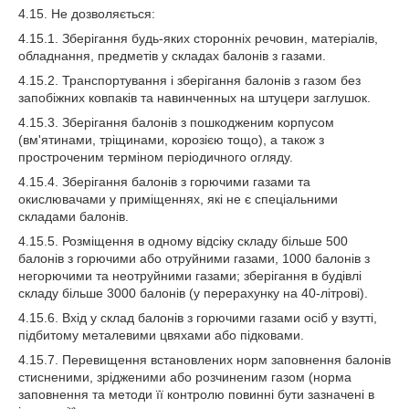
4.15. Не дозволяється:
4.15.1. Зберігання будь-яких сторонніх речовин, матеріалів,
обладнання, предметів у складах балонів з газами.
4.15.2. Транспортування і зберігання балонів з газом без
запобіжних ковпаків та навинченных на штуцери заглушок.
4.15.3. Зберігання балонів з пошкодженим корпусом
(вм'ятинами, тріщинами, корозією тощо), а також з
простроченим терміном періодичного огляду.
4.15.4. Зберігання балонів з горючими газами та
окислювачами у приміщеннях, які не є спеціальними
складами балонів.
4.15.5. Розміщення в одному відсіку складу більше 500
балонів з горючими або отруйними газами, 1000 балонів з
негорючими та неотруйними газами; зберігання в будівлі
складу більше 3000 балонів (у перерахунку на 40-літрові).
4.15.6. Вхід у склад балонів з горючими газами осіб у взутті,
підбитому металевими цвяхами або підковами.
4.15.7. Перевищення встановлених норм заповнення балонів
стисненими, зрідженими або розчиненим газом (норма
заповнення та методи її контролю повинні бути зазначені в