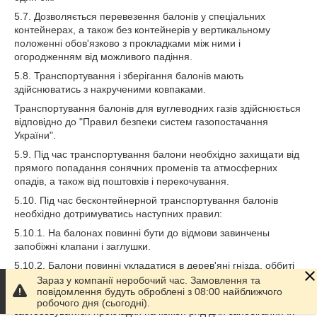
5.7. Дозволяється перевезення балонів у спеціальних
контейнерах, а також без контейнерів у вертикальному
положенні обов'язково з прокладками між ними і
огородженням від можливого падіння.
5.8. Транспортування і зберігання балонів мають
здійснюватись з накрученими ковпаками.
Транспортування балонів для вуглеводних газів здійснюється
відповідно до "Правил безпеки систем газопостачання
України".
5.9. Під час транспортування балони необхідно захищати від
прямого попадання сонячних променів та атмосферних
опадів, а також від поштовхів і перекочування.
5.10. Під час бесконтейнерной транспортування балонів
необхідно дотримуватись наступних правил:
5.10.1. На балонах повинні бути до відмови завинчены
запобіжні клапани і заглушки.
5.10.2. Балони повинні укладатися в дерев'яні гнізда, оббиті
повстю або іншим м'яким матеріалом.
Зараз у компанії неробочий час. Замовлення та
повідомлення будуть оброблені з 08:00 найближчого
5.10.3. При навантаженні більше одного ряду балонів повинні
робочого дня (сьогодні).
застосовуватися прокладки на кожен ряд для запобігання їх