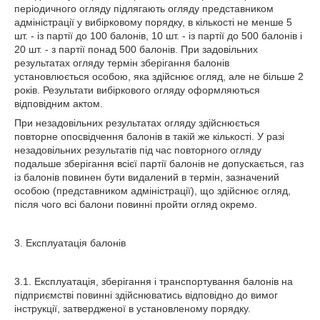
періодичного огляду підлягають огляду представником
адміністрації у вибірковому порядку, в кількості не менше 5
шт. - із партії до 100 балонів, 10 шт. - із партії до 500 балонів і
20 шт. - з партії понад 500 балонів. При задовільних
результатах огляду термін зберігання балонів
установлюється особою, яка здійснює огляд, але не більше 2
років. Результати вибіркового огляду оформляються
відповідним актом.
При незадовільних результатах огляду здійснюється
повторне опосвідчення балонів в такій же кількості. У разі
незадовільних результатів під час повторного огляду
подальше зберігання всієї партії балонів не допускається, газ
із балонів повинен бути видалений в термін, зазначений
особою (представником адміністрації), що здійснює огляд,
після чого всі балони повинні пройти огляд окремо.
3. Експлуатація балонів
3.1. Експлуатація, зберігання і транспортування балонів на
підприємстві повинні здійснюватись відповідно до вимог
інструкції, затвердженої в установленому порядку.