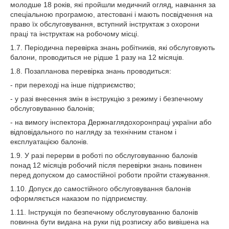
молодше 18 років, які пройшли медичний огляд, навчання за
спеціальною програмою, атестовані і мають посвідчення на
право їх обслуговування, вступний інструктаж з охорони
праці та інструктаж на робочому місці.
1.7. Періодична перевірка знань робітників, які обслуговують
балони, проводиться не рідше 1 разу на 12 місяців.
1.8. Позапланова перевірка знань проводиться:
- при переході на інше підприємство;
- у разі внесення змін в інструкцію з режиму і безпечному
обслуговуванню балонів;
- на вимогу інспектора Держнаглядохоронпраці україни або
відповідального по нагляду за технічним станом і
експлуатацією балонів.
1.9. У разі перерви в роботі по обслуговуванню балонів
понад 12 місяців робочий після перевірки знань повинен
перед допуском до самостійної роботи пройти стажування.
1.10. Допуск до самостійного обслуговування балонів
оформляється наказом по підприємству.
1.11. Інструкція по безпечному обслуговуванню балонів
повинна бути видана на руки під розписку або вивішена на