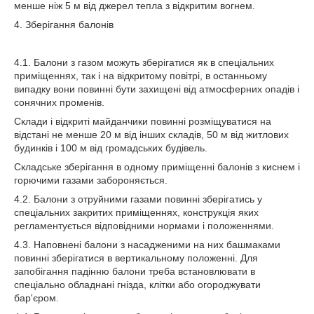
менше ніж 5 м від джерел тепла з відкритим вогнем.
4. Зберігання балонів
4.1. Балони з газом можуть зберігатися як в спеціальних
приміщеннях, так і на відкритому повітрі, в останньому
випадку вони повинні бути захищені від атмосферних опадів і
сонячних променів.
Склади і відкриті майданчики повинні розміщуватися на
відстані не менше 20 м від інших складів, 50 м від житлових
будинків і 100 м від громадських будівель.
Складське зберігання в одному приміщенні балонів з киснем і
горючими газами забороняється.
4.2. Балони з отруйними газами повинні зберігатись у
спеціальних закритих приміщеннях, конструкція яких
регламентується відповідними нормами і положеннями.
4.3. Наповнені балони з насадженими на них башмаками
повинні зберігатися в вертикальному положенні. Для
запобігання падінню балони треба встановлювати в
спеціально обладнані гнізда, клітки або огороджувати
бар'єром.